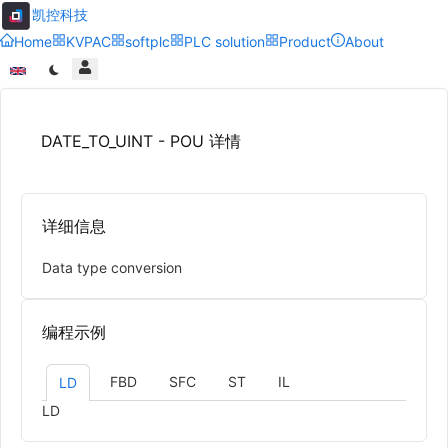
凯控科技
Home
KVPAC
softplc
PLC solution
Product
About
DATE_TO_UINT - POU 详情
详细信息
Data type conversion
编程示例
FBD
SFC
ST
IL
LD
LD