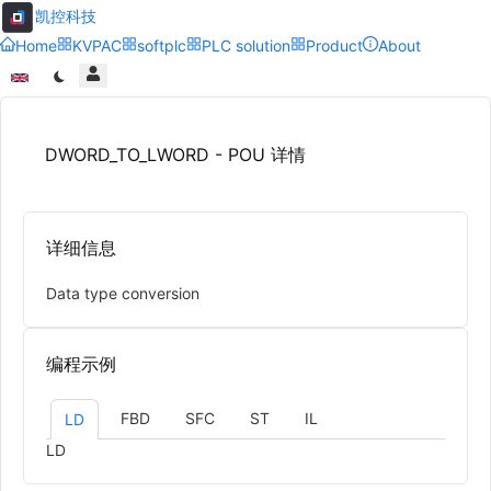
凯控科技
Home
KVPAC
softplc
PLC solution
Product
About
DWORD_TO_LWORD - POU 详情
详细信息
Data type conversion
编程示例
FBD
SFC
ST
IL
LD
LD