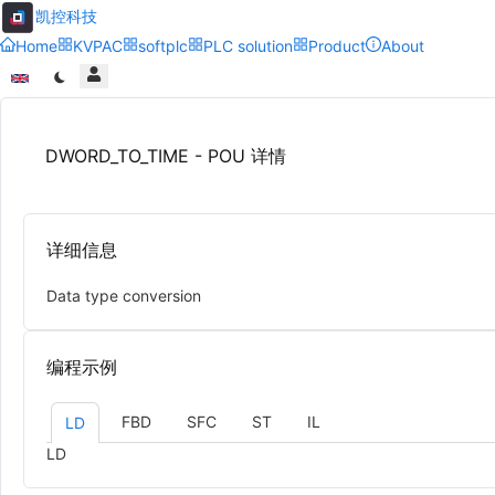
凯控科技
Home
KVPAC
softplc
PLC solution
Product
About
DWORD_TO_TIME - POU 详情
详细信息
Data type conversion
编程示例
FBD
SFC
ST
IL
LD
LD