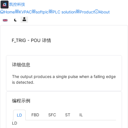
凯控科技
Home
KVPAC
softplc
PLC solution
Product
About
F_TRIG - POU 详情
详细信息
The output produces a single pulse when a falling edge
is detected.
编程示例
FBD
SFC
ST
IL
LD
LD