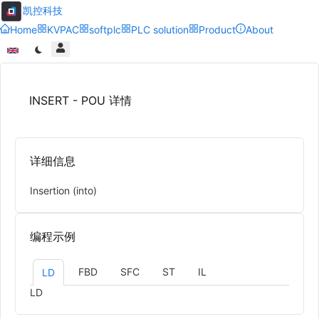
凯控科技
Home
KVPAC
softplc
PLC solution
Product
About
INSERT - POU 详情
详细信息
Insertion (into)
编程示例
FBD
SFC
ST
IL
LD
LD