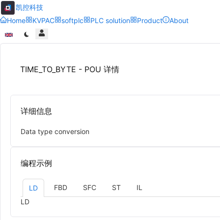
凯控科技
Home
KVPAC
softplc
PLC solution
Product
About
TIME_TO_BYTE - POU 详情
详细信息
Data type conversion
编程示例
FBD
SFC
ST
IL
LD
LD