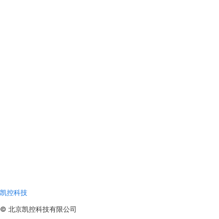
[[数据类型编辑面板]]
[[搜索项目]]
[[调试控制台]]
[[调试面板]]
[[图形面板]]
[[功能和功能块库]]
[[功能块图FBD语言编辑器]]
[[梯形图LD语言编辑器]]
[[SFC语言编辑器]]
[[ST和IL语言的的文本编辑器]]
[[Beremiz 基于小型PLC 的开发与常见问题处理讲座]]
凯控科技
©
北京凯控科技有限公司