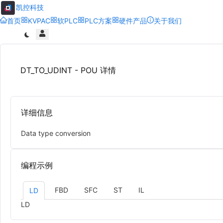
凯控科技
首页
KVPAC
软PLC
PLC方案
硬件产品
关于我们
DT_TO_UDINT - POU 详情
详细信息
Data type conversion
编程示例
FBD
SFC
ST
IL
LD
LD